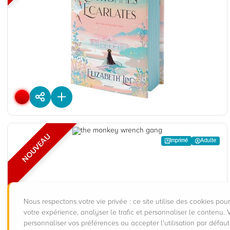
Six couronnes écarlates
De
Elizabeth LIM
Editions :
Rageot
Plus d'infos
NOUVEAU
Adulte
Imprimé
The monkey wrench gang
Nous respectons votre vie privée : ce site utilise des cookies pou
De
Edward ABBEY
votre expérience, analyser le trafic et personnaliser le contenu.
Editions :
Harpertorch
personnaliser vos préférences ou accepter l'utilisation par défau
Plus d'infos