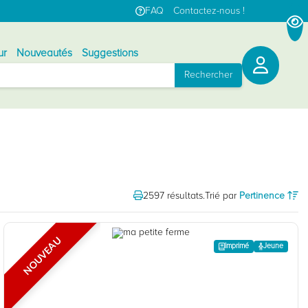
FAQ
Contactez-nous !
ur
Nouveautés
Suggestions
Rechercher
2597 résultats.
Trié par
Pertinence
NOUVEAU
Jeune
Imprimé