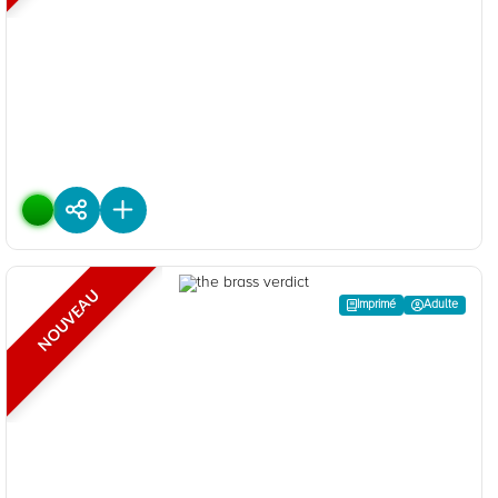
Ma petite ferme
De
Xavier DENEUX
Editions :
Milan jeunesse
Plus d'infos
NOUVEAU
Adulte
Imprimé
The brass verdict
De
Michael CONNELLY
Editions :
Usborne
Plus d'infos